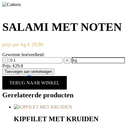
SALAMI MET NOTEN
prijs per kg
€
29,80
Gewenste hoeveelheid:
-
+
Prijs:
€29.8
Toevoegen aan winkelwagen
Allergenen:
noten
TERUG NAAR WINKEL
Gerelateerde producten
KIPFILET MET KRUIDEN