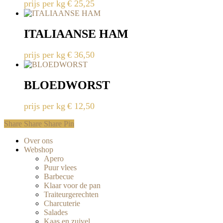
prijs per kg
€
25,25
ITALIAANSE HAM
prijs per kg
€
36,50
BLOEDWORST
prijs per kg
€
12,50
Share
Share
Share
Share
Pin
Close
Over ons
Menu
Webshop
Apero
Puur vlees
Barbecue
Klaar voor de pan
Traiteurgerechten
Charcuterie
Salades
Kaas en zuivel