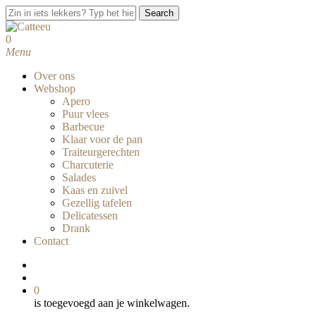
Skip
Search
to
Close
main
Search
search
0
content
Menu
Over ons
Webshop
Apero
Puur vlees
Barbecue
Klaar voor de pan
Traiteurgerechten
Charcuterie
Salades
Kaas en zuivel
Gezellig tafelen
Delicatessen
Drank
Contact
facebook
instagram
search
0
is toegevoegd aan je winkelwagen.