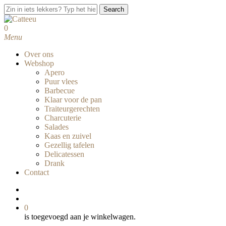
Skip
Search
to
Close
main
Search
search
0
content
Menu
Over ons
Webshop
Apero
Puur vlees
Barbecue
Klaar voor de pan
Traiteurgerechten
Charcuterie
Salades
Kaas en zuivel
Gezellig tafelen
Delicatessen
Drank
Contact
facebook
instagram
search
0
is toegevoegd aan je winkelwagen.