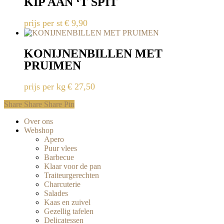
KIP AAN ‘T SPIT
prijs per st
€
9,90
KONIJNENBILLEN MET
PRUIMEN
prijs per kg
€
27,50
Share
Share
Share
Share
Pin
Close
Over ons
Menu
Webshop
Apero
Puur vlees
Barbecue
Klaar voor de pan
Traiteurgerechten
Charcuterie
Salades
Kaas en zuivel
Gezellig tafelen
Delicatessen