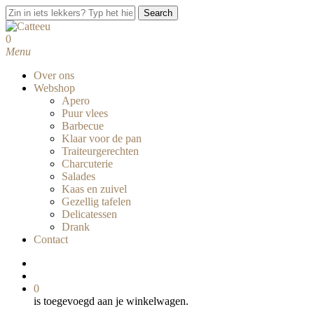
Skip
Search
to
Close
main
Search
search
0
content
Menu
Over ons
Webshop
Apero
Puur vlees
Barbecue
Klaar voor de pan
Traiteurgerechten
Charcuterie
Salades
Kaas en zuivel
Gezellig tafelen
Delicatessen
Drank
Contact
facebook
instagram
search
0
is toegevoegd aan je winkelwagen.