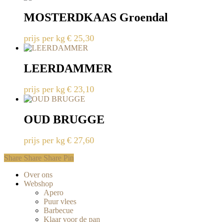
MOSTERDKAAS Groendal
prijs per kg
€
25,30
LEERDAMMER
prijs per kg
€
23,10
OUD BRUGGE
prijs per kg
€
27,60
Share
Share
Share
Share
Pin
Close
Over ons
Menu
Webshop
Apero
Puur vlees
Barbecue
Klaar voor de pan