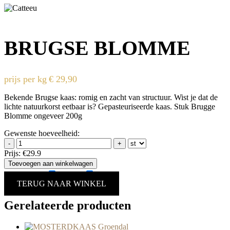
BRUGSE BLOMME
prijs per kg
€
29,90
Bekende Brugse kaas: romig en zacht van structuur. Wist je dat de
lichte natuurkorst eetbaar is? Gepasteuriseerde kaas. Stuk Brugge
Blomme ongeveer 200g
Gewenste hoeveelheid:
-
+
Prijs:
€29.9
Toevoegen aan winkelwagen
Allergenen:
noten
soja
TERUG NAAR WINKEL
Gerelateerde producten